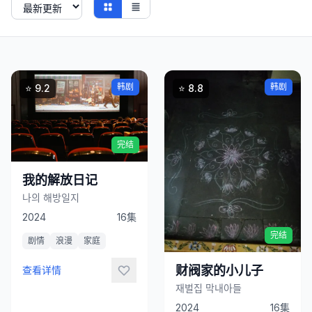
立
韩剧
韩剧
⭐ 9.2
⭐ 8.8
即
观
看
完结
立
我的解放日记
即
나의 해방일지
观
2024
16集
看
完结
剧情
浪漫
家庭
财阀家的小儿子
查看详情
재벌집 막내아들
2024
16集