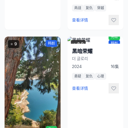
商战
复仇
穿越
立
即
查看详情
观
看
完结
韩剧
韩剧
⭐ 9
⭐ 8.9
黑暗荣耀
더 글로리
2024
16集
悬疑
复仇
心理
查看详情
立
即
观
看